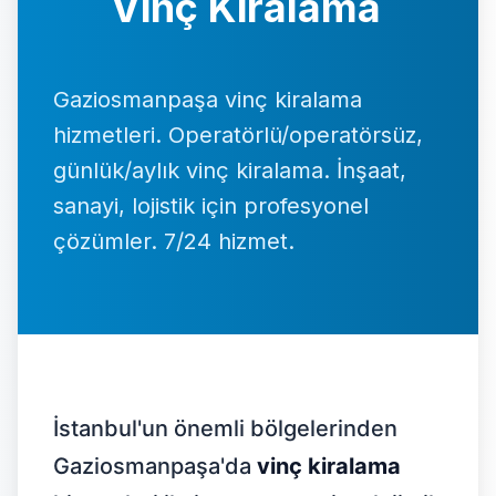
Vinç Kiralama
İletişim
Gaziosmanpaşa vinç kiralama
0537 664 48 37
hizmetleri. Operatörlü/operatörsüz,
7/24 Destek Hattı
günlük/aylık vinç kiralama. İnşaat,
sanayi, lojistik için profesyonel
Ücretsiz Teklif Al
çözümler. 7/24 hizmet.
İstanbul'un önemli bölgelerinden
Gaziosmanpaşa'da
vinç kiralama