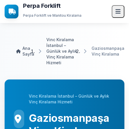
Perpa Forklift
Perpa Forklift ve Manitou Kiralama
Ana Sayfa
Vinc Kiralama
İstanbul –
Hizmetlerimiz
Ana
Gaziosmanpaşa
Günlük ve Aylık
Sayfa
Vinç Kiralama
Vinç Kiralama
Forklift Kiralama
Hizmeti
Vinç Kiralama
Manitou Kiralama
Transpalet Kiralama
Vinc Kiralama İstanbul – Günlük ve Aylık
Mini Yükleyici Bobcat Kiralama
Vinç Kiralama Hizmeti
JCB Kiralama
Gaziosmanpaşa
Kurumsal