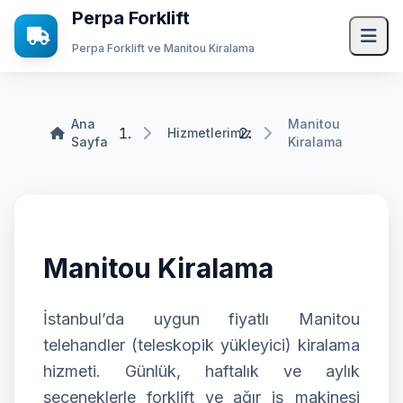
Perpa Forklift
Perpa Forklift ve Manitou Kiralama
Ana Sayfa
Ana
Manitou
Hizmetlerimiz
Sayfa
Kiralama
Hizmetlerimiz
Forklift Kiralama
Vinç Kiralama
Manitou Kiralama
Manitou Kiralama
Transpalet Kiralama
Mini Yükleyici Bobcat Kiralama
İstanbul’da uygun fiyatlı Manitou
telehandler (teleskopik yükleyici) kiralama
JCB Kiralama
hizmeti. Günlük, haftalık ve aylık
Kurumsal
seçeneklerle forklift ve ağır iş makinesi