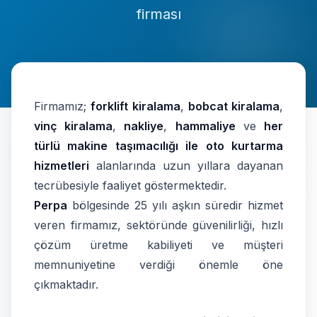
firması
İletişim
0537 664 48 37
Firmamız;
forklift kiralama
,
bobcat kiralama
,
7/24 Destek Hattı
vinç kiralama
,
nakliye
,
hammaliye
ve
her
türlü makine taşımacılığı ile oto kurtarma
Ücretsiz Teklif Al
hizmetleri
alanlarında uzun yıllara dayanan
tecrübesiyle faaliyet göstermektedir.
Perpa
bölgesinde 25 yılı aşkın süredir hizmet
veren firmamız, sektöründe güvenilirliği, hızlı
çözüm üretme kabiliyeti ve müşteri
memnuniyetine verdiği önemle öne
çıkmaktadır.