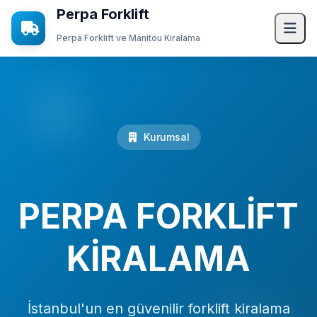
Perpa Forklift
Perpa Forklift ve Manitou Kiralama
Ana Sayfa
Hizmetlerimiz
Kurumsal
Forklift Kiralama
Vinç Kiralama
Manitou Kiralama
PERPA FORKLİFT
Transpalet Kiralama
KİRALAMA
Mini Yükleyici Bobcat Kiralama
JCB Kiralama
İstanbul'un en güvenilir forklift kiralama
Kurumsal