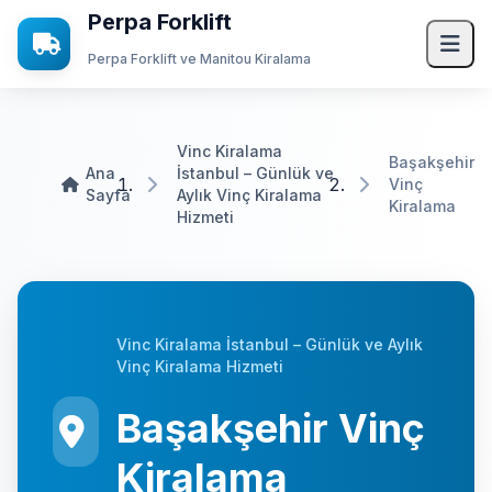
Perpa Forklift
Perpa Forklift ve Manitou Kiralama
Ana Sayfa
Vinc Kiralama
Başakşehir
Ana
İstanbul – Günlük ve
Hizmetlerimiz
Vinç
Sayfa
Aylık Vinç Kiralama
Kiralama
Hizmeti
Forklift Kiralama
Vinç Kiralama
Manitou Kiralama
Transpalet Kiralama
Vinc Kiralama İstanbul – Günlük ve Aylık
Vinç Kiralama Hizmeti
Mini Yükleyici Bobcat Kiralama
Başakşehir Vinç
JCB Kiralama
Kiralama
Kurumsal