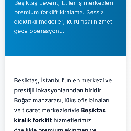
Beşiktaş Levent, Etiler iş merkezleri
İletişim
premium forklift kiralama. Sessiz
elektrikli modeller, kurumsal hizmet,
gece operasyonu.
0537 664 48 37
7/24 Destek Hattı
Ücretsiz Teklif Al
Beşiktaş, İstanbul'un en merkezi ve
prestijli lokasyonlarından biridir.
Boğaz manzarası, lüks ofis binaları
ve ticaret merkezleriyle
Beşiktaş
kiralık forklift
hizmetlerimiz,
özellikle premium ekipman ve