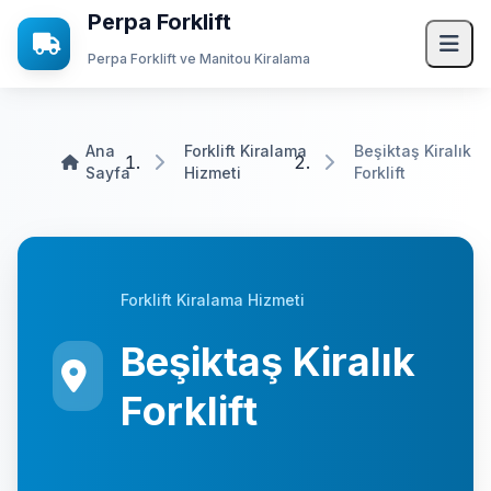
Perpa Forklift
Perpa Forklift ve Manitou Kiralama
Ana Sayfa
Ana
Forklift Kiralama
Beşiktaş Kiralık
Sayfa
Hizmeti
Forklift
Hizmetlerimiz
Forklift Kiralama
Vinç Kiralama
Manitou Kiralama
Forklift Kiralama Hizmeti
Transpalet Kiralama
Beşiktaş Kiralık
Mini Yükleyici Bobcat Kiralama
Forklift
JCB Kiralama
Kurumsal