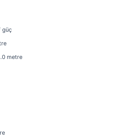
f güç
tre
3.0 metre
tre