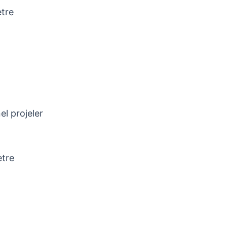
etre
l projeler
etre