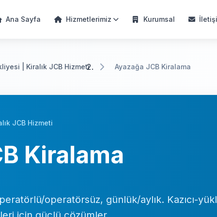
Ana Sayfa
Hizmetlerimiz
Kurumsal
İletiş
iyesi | Kiralık JCB Hizmeti
Ayazağa JCB Kiralama
alık JCB Hizmeti
B Kiralama
eratörlü/operatörsüz, günlük/aylık. Kazıcı-yükl
şleri için güçlü çözümler.