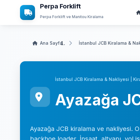
Perpa Forklift
Perpa Forklift ve Manitou Kiralama
Ana Sayfa
İstanbul JCB Kiralama & Nakl
İstanbul JCB Kiralama & Nakliyesi | Kir
Ayazağa JC
Ayazağa JCB kiralama ve nakliyesi. Op
backhoe loader. İnşaat, altyapı, yol i