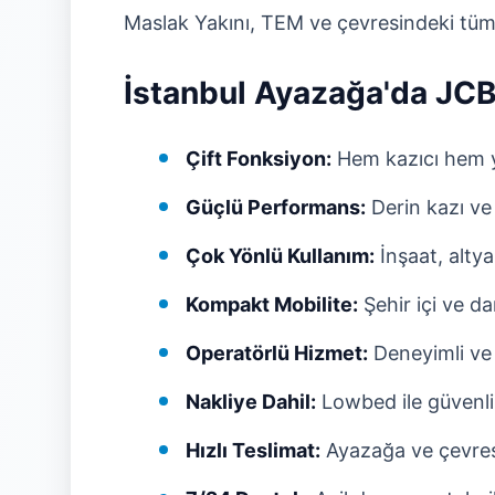
Maslak Yakını, TEM ve çevresindeki tü
İstanbul Ayazağa'da JCB
Çift Fonksiyon:
Hem kazıcı hem yü
Güçlü Performans:
Derin kazı ve
Çok Yönlü Kullanım:
İnşaat, altyap
Kompakt Mobilite:
Şehir içi ve da
Operatörlü Hizmet:
Deneyimli ve 
Nakliye Dahil:
Lowbed ile güvenli
Hızlı Teslimat:
Ayazağa ve çevres