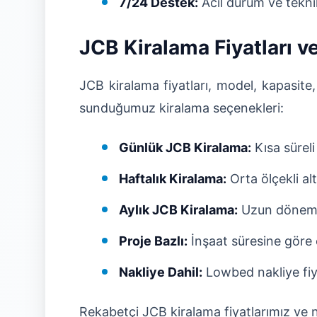
7/24 Destek:
Acil durum ve tekn
JCB Kiralama Fiyatları v
JCB kiralama fiyatları, model, kapasite
sunduğumuz kiralama seçenekleri:
Günlük JCB Kiralama:
Kısa süreli
Haftalık Kiralama:
Orta ölçekli alt
Aylık JCB Kiralama:
Uzun dönem i
Proje Bazlı:
İnşaat süresine göre 
Nakliye Dahil:
Lowbed nakliye fiy
Rekabetçi JCB kiralama fiyatlarımız ve na