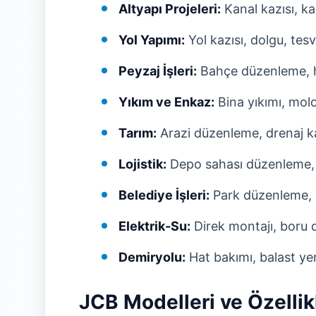
Altyapı Projeleri:
Kanal kazısı, k
Yol Yapımı:
Yol kazısı, dolgu, tesv
Peyzaj İşleri:
Bahçe düzenleme, ha
Yıkım ve Enkaz:
Bina yıkımı, mol
Tarım:
Arazi düzenleme, drenaj ka
Lojistik:
Depo sahası düzenleme,
Belediye İşleri:
Park düzenleme, 
Elektrik-Su:
Direk montajı, boru 
Demiryolu:
Hat bakımı, balast yen
JCB Modelleri ve Özellik