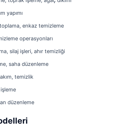
, toprak işleme, ağaç dikimi
rım yapımı
toplama, enkaz temizleme
mizleme operasyonları
, silaj işleri, ahır temizliği
me, saha düzenleme
akım, temizlik
 işleme
alan düzenleme
delleri