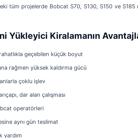
eki tüm projelerde Bobcat S70, S130, S150 ve S185 m
ni Yükleyici Kiralamanın Avantajl
rahatlıkla geçebilen küçük boyut
na rağmen yüksek kaldırma gücü
nlarla çoklu işlev
arıçapı, dar alan çalışması
bcat operatörleri
sine aynı gün teslimat
ik yardım