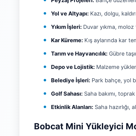
Peyzaj Projeleri:
Bahçe düzenleme
Yol ve Altyapı:
Kazı, dolgu, kaldı
Yıkım İşleri:
Duvar yıkma, moloz 
Kar Küreme:
Kış aylarında kar te
Tarım ve Hayvancılık:
Gübre taşıma
Depo ve Lojistik:
Malzeme yükle
Belediye İşleri:
Park bahçe, yol b
Golf Sahası:
Saha bakımı, toprak
Etkinlik Alanları:
Saha hazırlığı, 
Bobcat Mini Yükleyici Mo