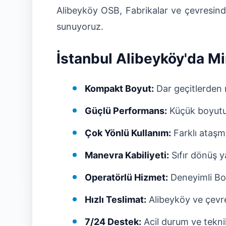
Alibeyköy OSB, Fabrikalar ve çevresind
sunuyoruz.
İstanbul Alibeyköy'da Mi
Kompakt Boyut:
Dar geçitlerden 
Güçlü Performans:
Küçük boyutu
Çok Yönlü Kullanım:
Farklı ataşma
Manevra Kabiliyeti:
Sıfır dönüş y
Operatörlü Hizmet:
Deneyimli Bo
Hızlı Teslimat:
Alibeyköy ve çevre
7/24 Destek:
Acil durum ve tekn