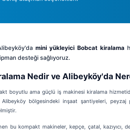
Alibeyköy'da
mini yükleyici Bobcat kiralama
h
ipman desteği sağlıyoruz.
ralama Nedir ve Alibeyköy'da Nere
kt boyutlu ama güçlü iş makinesi kiralama hizmetidir
r, Alibeyköy bölgesindeki inşaat şantiyeleri, peyzaj
miştir.
en bu kompakt makineler, kepçe, çatal, kazıyıcı, delici