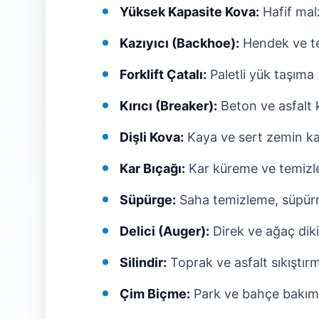
Yüksek Kapasite Kova:
Hafif mal
Kazıyıcı (Backhoe):
Hendek ve te
Forklift Çatalı:
Paletli yük taşıma
Kırıcı (Breaker):
Beton ve asfalt 
Dişli Kova:
Kaya ve sert zemin ka
Kar Bıçağı:
Kar küreme ve temiz
Süpürge:
Saha temizleme, süpü
Delici (Auger):
Direk ve ağaç diki
Silindir:
Toprak ve asfalt sıkıştır
Çim Biçme:
Park ve bahçe bakım