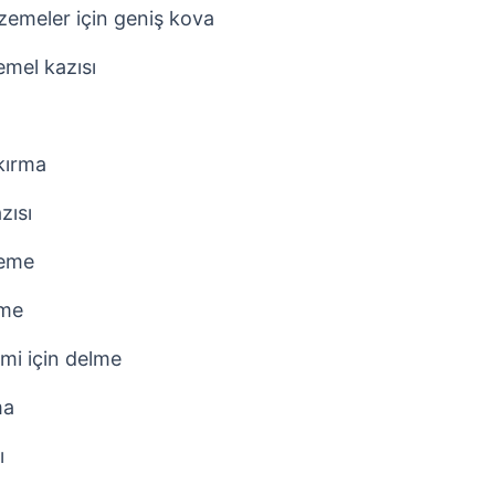
zemeler için geniş kova
mel kazısı
kırma
zısı
leme
rme
mi için delme
ma
ı