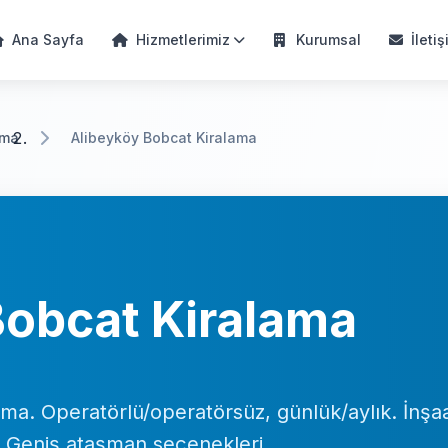
Ana Sayfa
Hizmetlerimiz
Kurumsal
İletiş
ama
Alibeyköy Bobcat Kiralama
Bobcat Kiralama
ama. Operatörlü/operatörsüz, günlük/aylık. İnşaa
. Geniş ataşman seçenekleri.